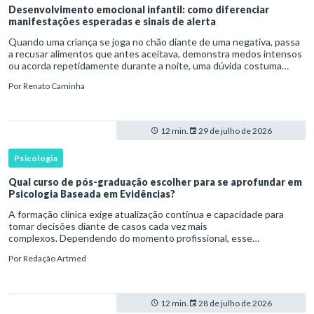
Desenvolvimento emocional infantil: como diferenciar
manifestações esperadas e sinais de alerta
Quando uma criança se joga no chão diante de uma negativa, passa
a recusar alimentos que antes aceitava, demonstra medos intensos
ou acorda repetidamente durante a noite, uma dúvida costuma
surgir: esse comportamento faz parte do desenvolvimento ou i
Por
Renato Caminha
12 min.
29 de julho de 2026
Psicologia
Qual curso de pós-graduação escolher para se aprofundar em
Psicologia Baseada em Evidências?
A formação clínica exige atualização contínua e capacidade para
tomar decisões diante de casos cada vez mais
complexos. Dependendo do momento profissional, esse
desenvolvimento pode envolver uma base ampla em , o
Por
Redação Artmed
aprofundamento em ou a especializaçã
12 min.
28 de julho de 2026