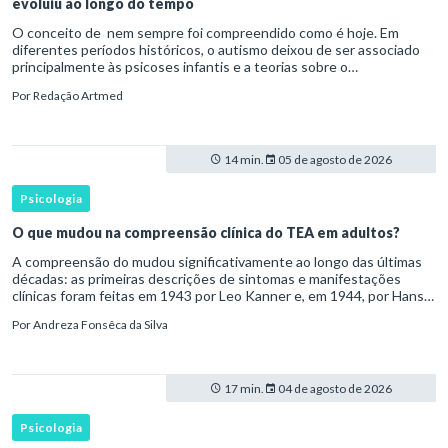
evoluiu ao longo do tempo
O conceito de nem sempre foi compreendido como é hoje. Em
diferentes períodos históricos, o autismo deixou de ser associado
principalmente às psicoses infantis e a teorias sobre o
desenvolvimento humano para ser reconhecido como um
Por
Redação Artmed
transtorno do des
14 min.
05 de agosto de 2026
Psicologia
O que mudou na compreensão clínica do TEA em adultos?
A compreensão do mudou significativamente ao longo das últimas
décadas: as primeiras descrições de sintomas e manifestações
clínicas foram feitas em 1943 por Leo Kanner e, em 1944, por Hans
Asperger, a partir da observação de crianças com dificuldad
Por
Andreza Fonsêca da Silva
17 min.
04 de agosto de 2026
Psicologia