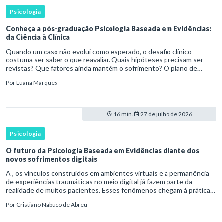
Psicologia
Conheça a pós-graduação Psicologia Baseada em Evidências:
da Ciência à Clínica
Quando um caso não evolui como esperado, o desafio clínico
costuma ser saber o que reavaliar. Quais hipóteses precisam ser
revistas? Que fatores ainda mantêm o sofrimento? O plano de
tratamento continua coerente com a resposta e com as
Por
Luana Marques
necessidades d
16 min.
27 de julho de 2026
Psicologia
O futuro da Psicologia Baseada em Evidências diante dos
novos sofrimentos digitais
A , os vínculos construídos em ambientes virtuais e a permanência
de experiências traumáticas no meio digital já fazem parte da
realidade de muitos pacientes. Esses fenômenos chegam à prática
clínica antes de contar com definições consolidadas, instr
Por
Cristiano Nabuco de Abreu