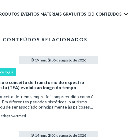
PRODUTOS
EVENTOS
MATERIAIS GRATUITOS
CID
CONTEÚDOS
CONTEÚDOS RELACIONADOS
19 min.
06 de agosto de 2026
icologia
o o conceito de transtorno do espectro
ista (TEA) evoluiu ao longo do tempo
onceito de nem sempre foi compreendido como é
. Em diferentes períodos históricos, o autismo
ou de ser associado principalmente às psicoses
ntis e a teorias sobre o desenvolvimento humano
Redação Artmed
a ser reconhecido como um transtorno do des
14 min.
05 de agosto de 2026