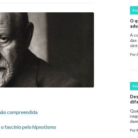
Ps
O q
adu
A compreen
das 
sint
por 
Por
da o
Ps
Des
dif
ale
Qua
, não compreendida
nega
dem
 o fascínio pelo hipnotismo
dura
Por
com