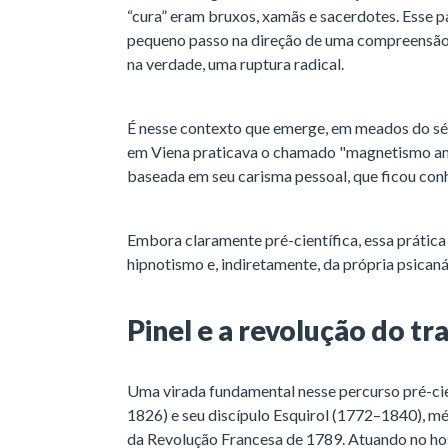
“cura” eram bruxos, xamãs e sacerdotes. Esse 
pequeno passo na direção de uma compreensão 
na verdade, uma ruptura radical.
É nesse contexto que emerge, em meados do séc
em Viena praticava o chamado "magnetismo ani
baseada em seu carisma pessoal, que ficou c
Embora claramente pré-científica, essa prátic
hipnotismo e, indiretamente, da própria psicaná
Pinel e a revolução do 
Uma virada fundamental nesse percurso pré-cie
1826) e seu discípulo Esquirol (1772–1840), mé
da Revolução Francesa de 1789. Atuando no hos