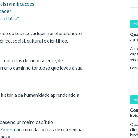
eis ramificações
idade?
a clínica?
Ps
rico ou técnico, adquire profundidade e
Qua
apr
ico, social, cultural e científico.
A fo
capa
vez
 conceitos de inconsciente, de
prof
orrer o caminho tortuoso que levou à sua
Por
bas
espe
 a história da humanidade aprendendo a
Ps
Con
Evid
base no primeiro capítulo
Qua
. Zimerman
, uma das obras de referência
clín
hipó
guesa.