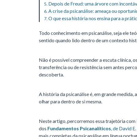
Depois de Freud: uma árvore com incontáv
A crise da psicanálise: ameaça ou oportun
O que essa história nos ensina para a prátic
Todo conhecimento em psicanálise, seja ele teó
sentido quando lido dentro de um contexto histór
Não é possível compreender a escuta clínica, os
transferência ou de resistência sem antes perc
descoberta.
A história da psicanálise é, em grande medida,
olhar para dentro de si mesma.
Neste artigo, percorremos essa trajetória com 
dos
Fundamentos Psicanalíticos
, de David E
mais completas da psicanálise em língua portu