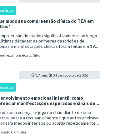
icologia
ue mudou na compreensão clínica do TEA em
ltos?
são do mudou significativamente ao longo
últimas décadas: as primeiras descrições de
omas e manifestações clínicas foram feitas em 1943
Leo Kanner e, em 1944, por Hans Asperger, a partir
Andreza Fonsêca da Silva
bservação de crianças com dificuldad
17 min.
04 de agosto de 2026
icologia
envolvimento emocional infantil: como
erenciar manifestações esperadas e sinais de
rta
ndo uma criança se joga no chão diante de uma
tiva, passa a recusar alimentos que antes aceitava,
onstra medos intensos ou acorda repetidamente
nte a noite, uma dúvida costuma surgir: esse
Renato Caminha
portamento faz parte do desenvolvimento ou i