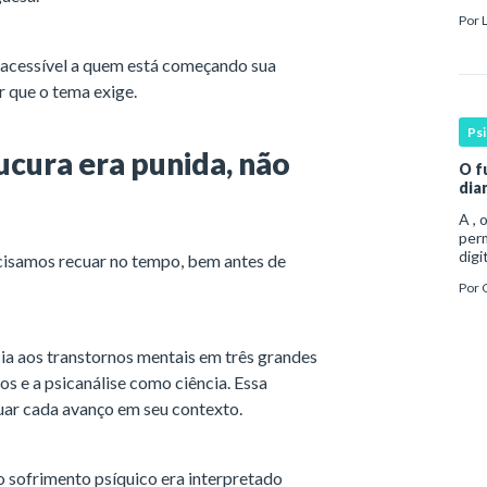
man
Por
coe
a acessível a quem está começando sua
r que o tema exige.
Ps
ucura era punida, não
O f
dia
A , 
per
digi
ecisamos recuar no tempo, bem antes de
Esse
Por
cont
cia aos transtornos mentais em três grandes
os e a psicanálise como ciência. Essa
ituar cada avanço em seu contexto.
o sofrimento psíquico era interpretado