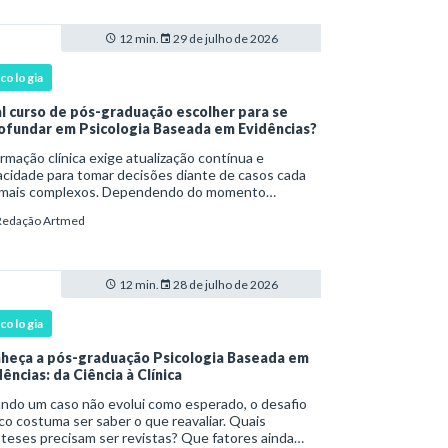
12 min.
29 de julho de 2026
icologia
l curso de pós-graduação escolher para se
ofundar em Psicologia Baseada em Evidências?
rmação clínica exige atualização contínua e
cidade para tomar decisões diante de casos cada
 mais complexos. Dependendo do momento
issional, esse desenvolvimento pode envolver uma
Redação Artmed
e ampla em , o aprofundamento em ou a
cializaçã
12 min.
28 de julho de 2026
icologia
heça a pós-graduação Psicologia Baseada em
ências: da Ciência à Clínica
ndo um caso não evolui como esperado, o desafio
ico costuma ser saber o que reavaliar. Quais
teses precisam ser revistas? Que fatores ainda