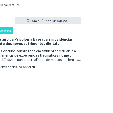
têm o sofrimento? O plano de tratamento continua
Luana Marques
rente com a resposta e com as necessidades d
16 min.
27 de julho de 2026
icologia
uturo da Psicologia Baseada em Evidências
nte dos novos sofrimentos digitais
os vínculos construídos em ambientes virtuais e a
manência de experiências traumáticas no meio
tal já fazem parte da realidade de muitos pacientes.
s fenômenos chegam à prática clínica antes de
Cristiano Nabuco de Abreu
ar com definições consolidadas, instr