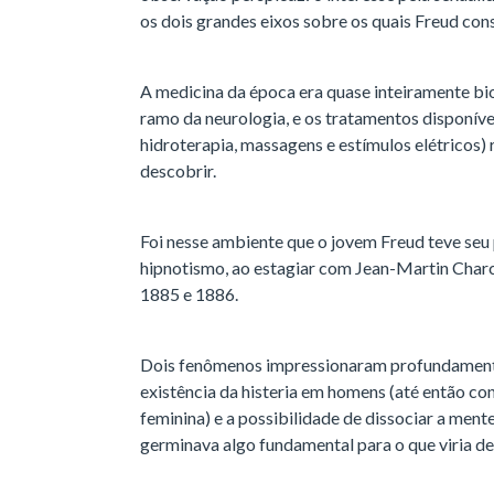
os dois grandes eixos sobre os quais Freud cons
A medicina da época era quase inteiramente bio
ramo da neurologia, e os tratamentos disponívei
hidroterapia, massagens e estímulos elétricos)
descobrir.
Foi nesse ambiente que o jovem Freud teve seu
hipnotismo, ao estagiar com Jean-Martin Charco
1885 e 1886.
Dois fenômenos impressionaram profundamente
existência da histeria em homens (até então c
feminina) e a possibilidade de dissociar a mente
germinava algo fundamental para o que viria d