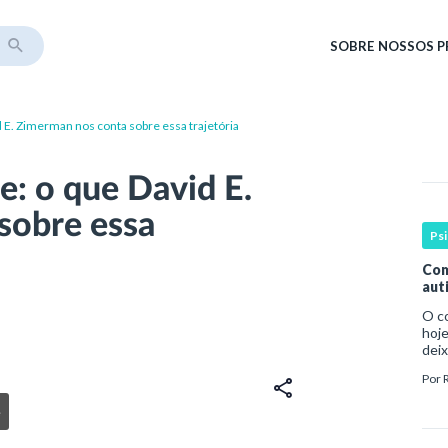
SOBRE
NOSSOS 
id E. Zimerman nos conta sobre essa trajetória
se: o que David E.
sobre essa
Ps
Com
aut
O c
hoje
deix
infa
Por
par
e