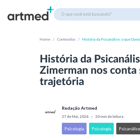
O que você está buscando?
/
/
Home
Conteúdos
História da Psicanálise: o que Dav
História da Psicanáli
Zimerman nos conta 
trajetória
Redação Artmed
27 de Mai, 2026
20 min de leitura
•
Psicologia
Psicologia
Psicanális