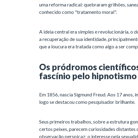
uma reforma radical: quebraram grilhões, sanear
conhecido como "tratamento moral".
A ideia central era simples e revolucionária, o
a recuperação de sua identidade, principalment
que a loucura era tratada como algo a ser comp
Os pródromos científicos
fascínio pelo hipnotism
Em 1856, nascia Sigmund Freud. Aos 17 anos, i
logo se destacou como pesquisador brilhante.
Seus primeiros trabalhos, sobre a estrutura go
certos peixes, parecem curiosidades distantes
observação perspicaz: o interesse pela sexuali