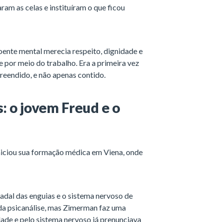
am as celas e instituíram o que ficou
 doente mental merecia respeito, dignidade e
e por meio do trabalho. Era a primeira vez
reendido, e não apenas contido.
: o jovem Freud e o
o
niciou sua formação médica em Viena, onde
nadal das enguias e o sistema nervoso de
 da psicanálise, mas Zimerman faz uma
dade e pelo sistema nervoso já prenunciava