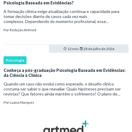
Psicologia Baseada em Evidências?
A formação clínica exige atualização contínua e capacidade para
tomar decisões diante de casos cada vez mais
complexos. Dependendo do momento profissional, esse
desenvolvimento pode envolver uma base ampla em , o
Por
Redação Artmed
aprofundamento em ou a especializaçã
12 min.
28 de julho de 2026
Psicologia
Conheça a pós-graduação Psicologia Baseada em Evidências:
da Ciência à Clínica
Quando um caso não evolui como esperado, o desafio clínico
costuma ser saber o que reavaliar. Quais hipóteses precisam ser
revistas? Que fatores ainda mantêm o sofrimento? O plano de
tratamento continua coerente com a resposta e com as
Por
Luana Marques
necessidades d