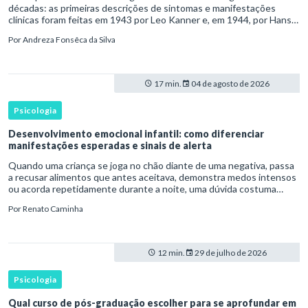
décadas: as primeiras descrições de sintomas e manifestações
clínicas foram feitas em 1943 por Leo Kanner e, em 1944, por Hans
Asperger, a partir da observação de crianças com dificuldad
Por
Andreza Fonsêca da Silva
17 min.
04 de agosto de 2026
Psicologia
Desenvolvimento emocional infantil: como diferenciar
manifestações esperadas e sinais de alerta
Quando uma criança se joga no chão diante de uma negativa, passa
a recusar alimentos que antes aceitava, demonstra medos intensos
ou acorda repetidamente durante a noite, uma dúvida costuma
surgir: esse comportamento faz parte do desenvolvimento ou i
Por
Renato Caminha
12 min.
29 de julho de 2026
Psicologia
Qual curso de pós-graduação escolher para se aprofundar em