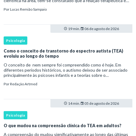
científica na área, tem-se constatado que a relação terapêutica é
um dos principais mecanismos associados à mudança, sendo consist
Por
Lucas Remião Sampaio
19 min.
06 de agosto de 2026
Psicologia
Como o conceito de transtorno do espectro autista (TEA)
evoluiu ao longo do tempo
O conceito de nem sempre foi compreendido como é hoje. Em
diferentes períodos históricos, o autismo deixou de ser associado
principalmente às psicoses infantis e a teorias sobre o
desenvolvimento humano para ser reconhecido como um
Por
Redação Artmed
transtorno do des
14 min.
05 de agosto de 2026
Psicologia
O que mudou na compreensão clínica do TEA em adultos?
A compreensão do mudou significativamente ao longo das últimas