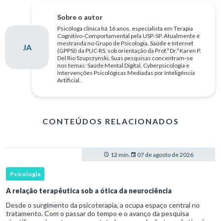
Sobre o autor
Psicóloga clínica há 16 anos, especialista em Terapia
Cognitivo-Comportamental pela USP-SP. Atualmente é
mestranda no Grupo de Psicologia, Saúde e Internet
JA
(GPPSI) da PUC-RS, sob orientação da Prof.ª Dr.ª Karen P.
Del Rio Szupszynski. Suas pesquisas concentram-se
nos temas: Saúde Mental Digital, Cyberpsicologia e
Intervenções Psicológicas Mediadas por Inteligência
Artificial.
CONTEÚDOS RELACIONADOS
12 min.
07 de agosto de 2026
Psicologia
A relação terapêutica sob a ótica da neurociência
Desde o surgimento da psicoterapia, a ocupa espaço central no
tratamento. Com o passar do tempo e o avanço da pesquisa