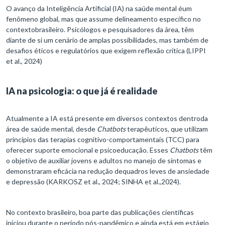
O avanço da Inteligência Artificial (IA) na saúde mental éum
fenômeno global, mas que assume delineamento específico no
contextobrasileiro. Psicólogos e pesquisadores da área, têm
diante de si um cenário de amplas possibilidades, mas também de
desafios éticos e regulatórios que exigem reflexão crítica (LIPPI
et al., 2024)
IA na psicologia: o que já é realidade
Atualmente a IA está presente em diversos contextos dentroda
área de saúde mental, desde
Chatbots
terapêuticos, que utilizam
princípios das terapias cognitivo-comportamentais (TCC) para
oferecer suporte emocional e psicoeducação. Esses
Chatbots
têm
o objetivo de auxiliar jovens e adultos no manejo de sintomas e
demonstraram eficácia na redução dequadros leves de ansiedade
e depressão (KARKOSZ et al., 2024; SINHA et al.,2024).
No contexto brasileiro, boa parte das publicações científicas
iniciou durante o período pós-pandêmico e ainda está em estágio