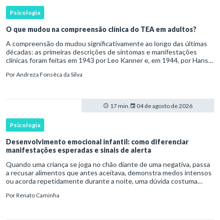
Psicologia
O que mudou na compreensão clínica do TEA em adultos?
A compreensão do mudou significativamente ao longo das últimas
décadas: as primeiras descrições de sintomas e manifestações
clínicas foram feitas em 1943 por Leo Kanner e, em 1944, por Hans
Asperger, a partir da observação de crianças com dificuldad
Por
Andreza Fonsêca da Silva
17 min.
04 de agosto de 2026
Psicologia
Desenvolvimento emocional infantil: como diferenciar
manifestações esperadas e sinais de alerta
Quando uma criança se joga no chão diante de uma negativa, passa
a recusar alimentos que antes aceitava, demonstra medos intensos
ou acorda repetidamente durante a noite, uma dúvida costuma
surgir: esse comportamento faz parte do desenvolvimento ou i
Por
Renato Caminha