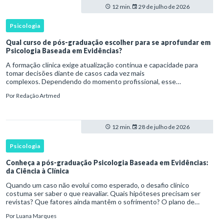
12 min.
29 de julho de 2026
Psicologia
Qual curso de pós-graduação escolher para se aprofundar em
Psicologia Baseada em Evidências?
A formação clínica exige atualização contínua e capacidade para
tomar decisões diante de casos cada vez mais
complexos. Dependendo do momento profissional, esse
desenvolvimento pode envolver uma base ampla em , o
Por
Redação Artmed
aprofundamento em ou a especializaçã
12 min.
28 de julho de 2026
Psicologia
Conheça a pós-graduação Psicologia Baseada em Evidências:
da Ciência à Clínica
Quando um caso não evolui como esperado, o desafio clínico
costuma ser saber o que reavaliar. Quais hipóteses precisam ser
revistas? Que fatores ainda mantêm o sofrimento? O plano de
tratamento continua coerente com a resposta e com as
Por
Luana Marques
necessidades d