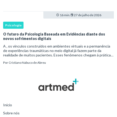
16 min.
27 de julho de 2026
Psicologia
O futuro da Psicologia Baseada em Evidências diante dos
novos sofrimentos digitais
A , os vínculos construídos em ambientes virtuais e a permanência
de experiências traumáticas no meio digital já fazem parte da
realidade de muitos pacientes. Esses fenômenos chegam à prática
clínica antes de contar com definições consolidadas, instr
Por
Cristiano Nabuco de Abreu
Início
Sobre nós