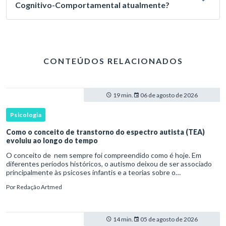
Cognitivo-Comportamental atualmente?
CONTEÚDOS RELACIONADOS
19 min.
06 de agosto de 2026
Psicologia
Como o conceito de transtorno do espectro autista (TEA)
evoluiu ao longo do tempo
O conceito de nem sempre foi compreendido como é hoje. Em
diferentes períodos históricos, o autismo deixou de ser associado
principalmente às psicoses infantis e a teorias sobre o
desenvolvimento humano para ser reconhecido como um
Por
Redação Artmed
transtorno do des
14 min.
05 de agosto de 2026