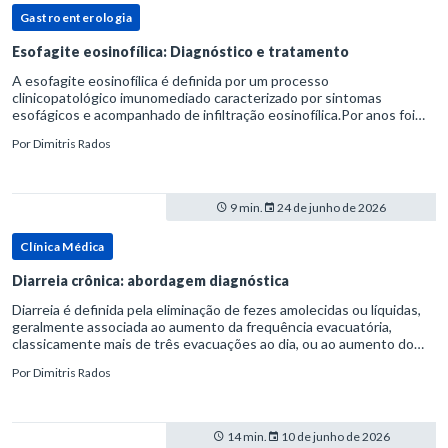
Gastroenterologia
Esofagite eosinofílica: Diagnóstico e tratamento
A esofagite eosinofílica é definida por um processo
clinicopatológico imunomediado caracterizado por sintomas
esofágicos e acompanhado de infiltração eosinofílica.Por anos foi
considerada uma manifestação dentro do espectro da doença do
Por
Dimitris Rados
refluxo gastr
9 min.
24 de junho de 2026
Clínica Médica
Diarreia crônica: abordagem diagnóstica
Diarreia é definida pela eliminação de fezes amolecidas ou líquidas,
geralmente associada ao aumento da frequência evacuatória,
classicamente mais de três evacuações ao dia, ou ao aumento do
volume fecal.Na prática, a consistência das fezes costuma s
Por
Dimitris Rados
14 min.
10 de junho de 2026