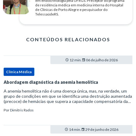
em endocrinologia pela UFRGS. Preceptor do programa
de residência médica em medicina interna do Hospital
de Clínicas de Porto Alegre e pesquisador do
TelessaúdeRS.
CONTEÚDOS RELACIONADOS
12 min.
06 de julho de 2026
Clínica Médica
Abordagem diagnóstica da anemia hemolítica
A anemia hemolítica não é uma doença única, mas, na verdade, um
grupo de condições em que se identifica uma destruição aumentada
(precoce) de hemácias que supera a capacidade compensatória da
medula óssea.Como a vida média normal da hemácia é de apro
Por
Dimitris Rados
14 min.
29 de junho de 2026