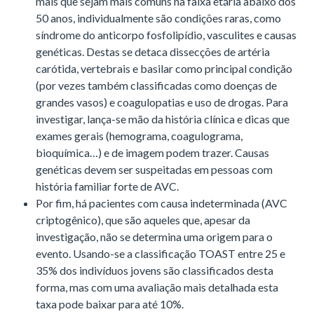
mais que sejam mais comuns na faixa etária abaixo dos
50 anos, individualmente são condições raras, como
síndrome do anticorpo fosfolipídio, vasculites e causas
genéticas. Destas se detaca dissecções de artéria
carótida, vertebrais e basilar como principal condição
(por vezes também classificadas como doenças de
grandes vasos) e coagulopatias e uso de drogas. Para
investigar, lança-se mão da história clínica e dicas que
exames gerais (hemograma, coagulograma,
bioquímica…) e de imagem podem trazer. Causas
genéticas devem ser suspeitadas em pessoas com
história familiar forte de AVC.
Por fim, há pacientes com causa indeterminada (AVC
criptogênico), que são aqueles que, apesar da
investigação, não se determina uma origem para o
evento. Usando-se a classificação TOAST entre 25 e
35% dos indivíduos jovens são classificados desta
forma, mas com uma avaliação mais detalhada esta
taxa pode baixar para até 10%.