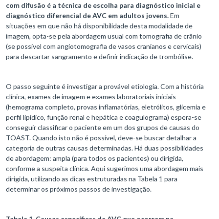
com difusão é a técnica de escolha para diagnóstico inicial e
diagnóstico diferencial de AVC em adultos jovens.
Em
situações em que não há disponibilidade desta modalidade de
imagem, opta-se pela abordagem usual com tomografia de crânio
(se possível com angiotomografia de vasos cranianos e cervicais)
para descartar sangramento e definir indicação de trombólise.
O passo seguinte é investigar a provável etiologia. Com a história
clínica, exames de imagem e exames laboratoriais iniciais
(hemograma completo, provas inflamatórias, eletrólitos, glicemia e
perfil lipídico, função renal e hepática e coagulograma) espera-se
conseguir classificar o paciente em um dos grupos de causas do
TOAST. Quando isto não é possível, deve-se buscar detalhar a
categoria de outras causas determinadas. Há duas possibilidades
de abordagem: ampla (para todos os pacientes) ou dirigida,
conforme a suspeita clínica. Aqui sugerimos uma abordagem mais
dirigida, utilizando as dicas estruturadas na Tabela 1 para
determinar os próximos passos de investigação.
Tabela 1. Causas específicas de AVC que ocorrem na