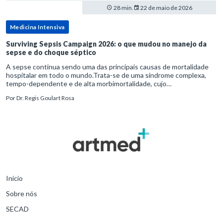
28 min.
22 de maio de 2026
Medicina Intensiva
Surviving Sepsis Campaign 2026: o que mudou no manejo da
sepse e do choque séptico
A sepse continua sendo uma das principais causas de mortalidade
hospitalar em todo o mundo.Trata-se de uma síndrome complexa,
tempo-dependente e de alta morbimortalidade, cujo
reconhecimento precoce e manejo estruturado são determinantes
Por
Dr. Regis Goulart Rosa
para o desfe
Início
Sobre nós
SECAD