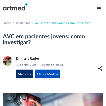
/
/
Home
Conteúdos
AVC em pacientes jovens: como investigar?
AVC em pacientes jovens: como
investigar?
Dimitris Rados
12 de Nov, 2025
10 min de leitura
•
Medicina
Clínica Médica