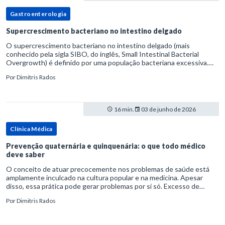
Gastroenterologia
Supercrescimento bacteriano no intestino delgado
O supercrescimento bacteriano no intestino delgado (mais
conhecido pela sigla SIBO, do inglês, Small Intestinal Bacterial
Overgrowth) é definido por uma população bacteriana excessiva.
rata-se de uma forma específica de disbiose do trato digestivo. P
Por
Dimitris Rados
16 min.
03 de junho de 2026
Clínica Médica
Prevenção quaternária e quinquenária: o que todo médico
deve saber
O conceito de atuar precocemente nos problemas de saúde está
amplamente inculcado na cultura popular e na medicina. Apesar
disso, essa prática pode gerar problemas por si só. Excesso de
diagnósticos e de tratamentos podem advir de prevenção excessiva
Por
Dimitris Rados