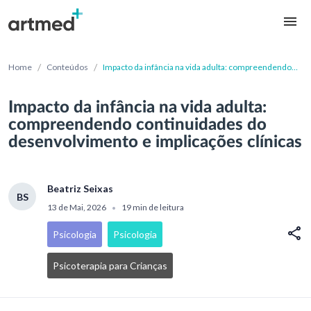
/
/
Home
Conteúdos
Impacto da infância na vida adulta: compreendendo
continuidades do desenvolvimento e implicações
clínicas
Impacto da infância na vida adulta:
compreendendo continuidades do
desenvolvimento e implicações clínicas
Beatriz Seixas
BS
13 de Mai, 2026
19 min de leitura
•
Psicologia
Psicologia
Psicoterapia para Crianças