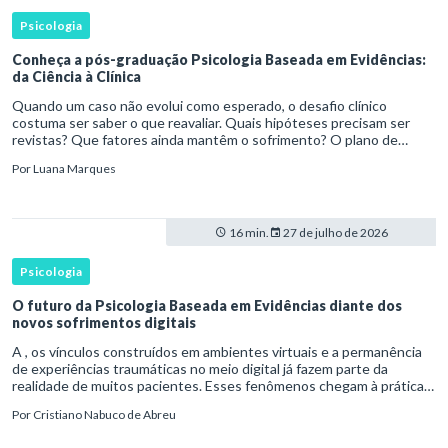
Psicologia
Conheça a pós-graduação Psicologia Baseada em Evidências:
da Ciência à Clínica
Quando um caso não evolui como esperado, o desafio clínico
costuma ser saber o que reavaliar. Quais hipóteses precisam ser
revistas? Que fatores ainda mantêm o sofrimento? O plano de
tratamento continua coerente com a resposta e com as
Por
Luana Marques
necessidades d
16 min.
27 de julho de 2026
Psicologia
O futuro da Psicologia Baseada em Evidências diante dos
novos sofrimentos digitais
A , os vínculos construídos em ambientes virtuais e a permanência
de experiências traumáticas no meio digital já fazem parte da
realidade de muitos pacientes. Esses fenômenos chegam à prática
clínica antes de contar com definições consolidadas, instr
Por
Cristiano Nabuco de Abreu