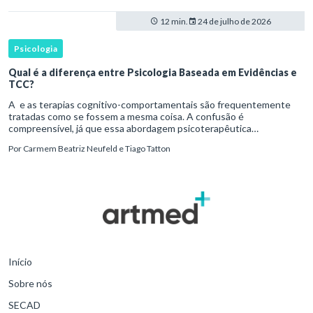
12 min.
24 de julho de 2026
Psicologia
Qual é a diferença entre Psicologia Baseada em Evidências e
TCC?
A e as terapias cognitivo-comportamentais são frequentemente
tratadas como se fossem a mesma coisa. A confusão é
compreensível, já que essa abordagem psicoterapêutica
desenvolveu uma relação histórica próxima com pesquisas
Por
Carmem Beatriz Neufeld e Tiago Tatton
experimentais, protocolos
Início
Sobre nós
SECAD