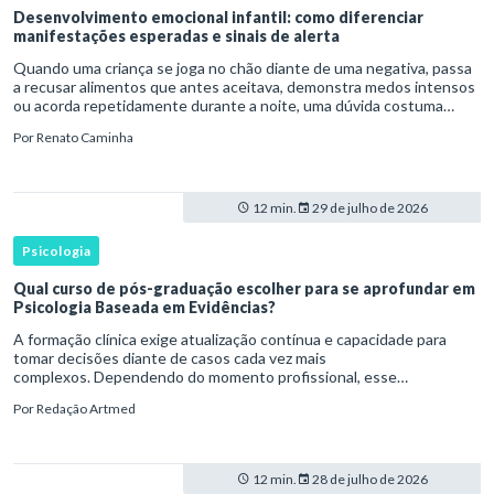
Desenvolvimento emocional infantil: como diferenciar
manifestações esperadas e sinais de alerta
Quando uma criança se joga no chão diante de uma negativa, passa
a recusar alimentos que antes aceitava, demonstra medos intensos
ou acorda repetidamente durante a noite, uma dúvida costuma
surgir: esse comportamento faz parte do desenvolvimento ou i
Por
Renato Caminha
12 min.
29 de julho de 2026
Psicologia
Qual curso de pós-graduação escolher para se aprofundar em
Psicologia Baseada em Evidências?
A formação clínica exige atualização contínua e capacidade para
tomar decisões diante de casos cada vez mais
complexos. Dependendo do momento profissional, esse
desenvolvimento pode envolver uma base ampla em , o
Por
Redação Artmed
aprofundamento em ou a especializaçã
12 min.
28 de julho de 2026